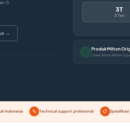
dan 5
3T
3 Ton
duk →
Produk Milton Ori
✅
Chain Block Milton Typ
🔧
📋
ruh Indonesia
Technical support profesional
Spesifikas