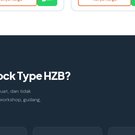
lock Type HZB?
uat, dan tidak
i workshop, gudang,