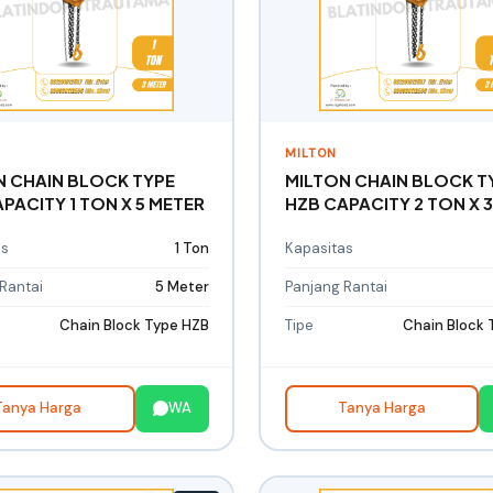
MILTON
N CHAIN BLOCK TYPE
MILTON CHAIN BLOCK T
PACITY 1 TON X 5 METER
HZB CAPACITY 2 TON X 
as
1 Ton
Kapasitas
Rantai
5 Meter
Panjang Rantai
Chain Block Type HZB
Tipe
Chain Block 
Tanya Harga
WA
Tanya Harga