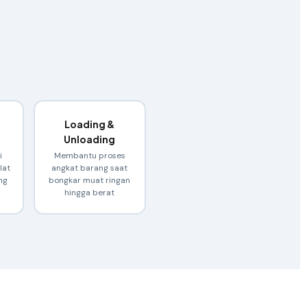
Loading &
Unloading
i
Membantu proses
lat
angkat barang saat
ng
bongkar muat ringan
hingga berat