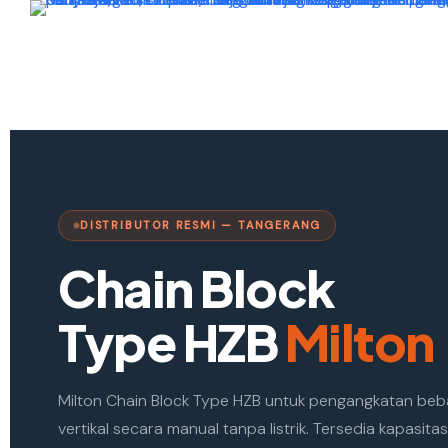
S
k
i
p
t
o
c
o
DISTRIBUTOR RESMI — TANGERANG
n
t
Chain Block
e
n
Type HZB
Milton
t
Milton Chain Block Type HZB untuk pengangkatan be
vertikal secara manual tanpa listrik. Tersedia kapasitas 