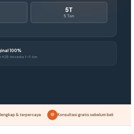
5T
5 Ton
ginal 100%
e HZB tersedia 1–5 ton
💬
i lengkap & terpercaya
Konsultasi gratis sebelum beli