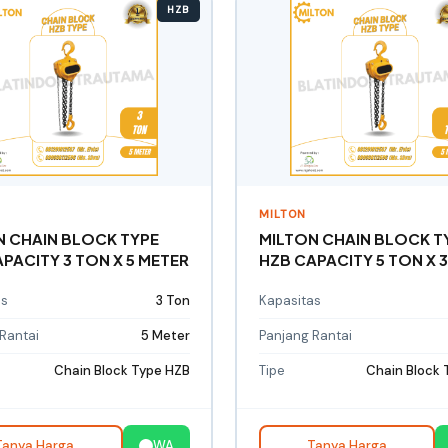
HZB
MILTON
N CHAIN BLOCK TYPE
MILTON CHAIN BLOCK T
PACITY 3 TON X 5 METER
HZB CAPACITY 5 TON X 
as
3 Ton
Kapasitas
Rantai
5 Meter
Panjang Rantai
Chain Block Type HZB
Tipe
Chain Block 
Tanya Harga
WA
Tanya Harga