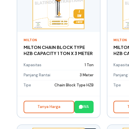
MILTON
MILTON
MILTON CHAIN BLOCK TYPE
MILTO
HZB CAPACITY 1 TON X 3 METER
HZB CA
Kapasitas
1 Ton
Kapasit
Panjang Rantai
3 Meter
Panjang 
Tipe
Chain Block Type HZB
Tipe
Tanya Harga
WA