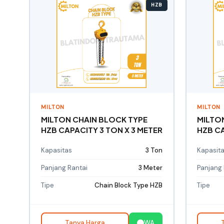
HZB
MILTON
MILTON
MILTON CHAIN BLOCK TYPE
MILTO
HZB CAPACITY 3 TON X 3 METER
HZB CA
Kapasitas
3 Ton
Kapasit
Panjang Rantai
3 Meter
Panjang 
Tipe
Chain Block Type HZB
Tipe
Tanya Harga
WA