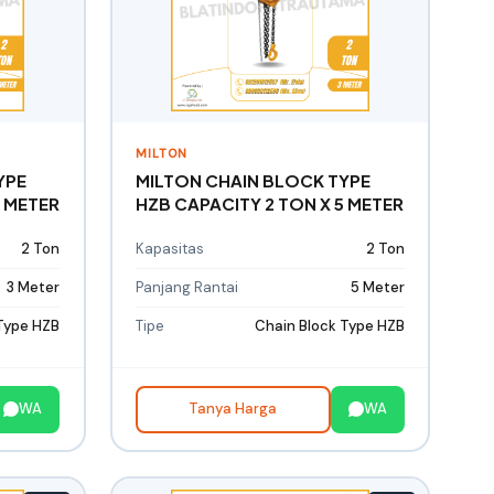
MILTON
YPE
MILTON CHAIN BLOCK TYPE
3 METER
HZB CAPACITY 2 TON X 5 METER
2 Ton
Kapasitas
2 Ton
3 Meter
Panjang Rantai
5 Meter
Type HZB
Tipe
Chain Block Type HZB
WA
Tanya Harga
WA