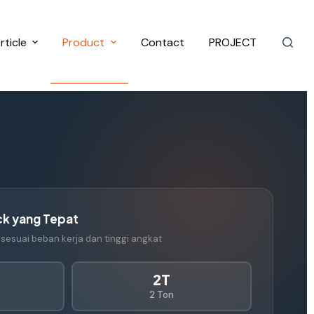
rticle
Product
Contact
PROJECT
ck yang Tepat
k sesuai beban kerja dan tinggi angkat
2T
2 Ton