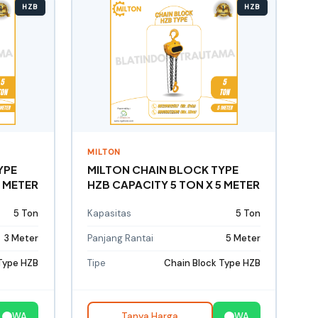
HZB
HZB
MILTON
YPE
MILTON CHAIN BLOCK TYPE
3 METER
HZB CAPACITY 5 TON X 5 METER
5 Ton
Kapasitas
5 Ton
3 Meter
Panjang Rantai
5 Meter
Type HZB
Tipe
Chain Block Type HZB
WA
Tanya Harga
WA