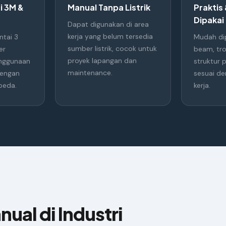
i 3M &
Manual Tanpa Listrik
Praktis
Dipakai
Dapat digunakan di area
kerja yang belum tersedia
ntai 3
Mudah di
sumber listrik, cocok untuk
er
beam, trol
proyek lapangan dan
nggunaan
struktur
maintenance.
dengan
sesuai de
beda.
kerja.
ual di Industri