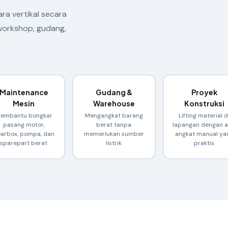
a vertikal secara
 workshop, gudang,
Maintenance
Gudang &
Proyek
Mesin
Warehouse
Konstruksi
embantu bongkar
Mengangkat barang
Lifting material d
pasang motor,
berat tanpa
lapangan dengan a
arbox, pompa, dan
memerlukan sumber
angkat manual ya
sparepart berat
listrik
praktis