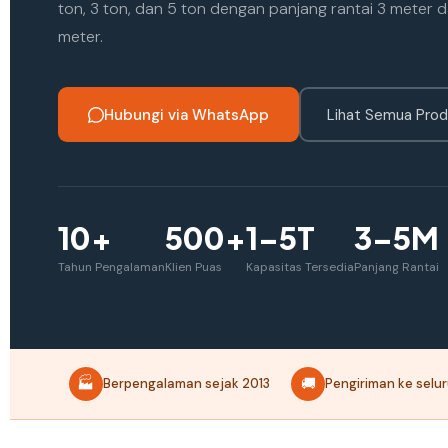
ton, 3 ton, dan 5 ton dengan panjang rantai 3 meter 
meter.
Hubungi via WhatsApp
Lihat Semua Pro
10+
500+
1–5T
3–5M
Tahun Pengalaman
Klien Puas
Kapasitas Tersedia
Panjang Rantai
🏭
🚚
Berpengalaman sejak 2013
Pengiriman ke selu