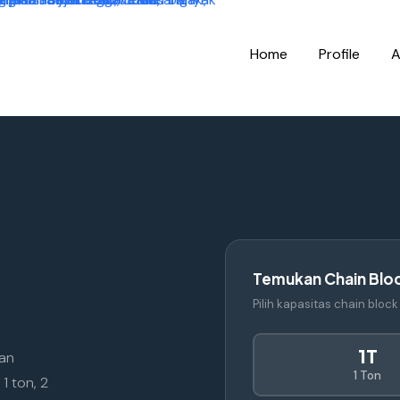
Home
Profile
A
Temukan Chain Blo
Pilih kapasitas chain bloc
1T
ban
1 Ton
1 ton, 2