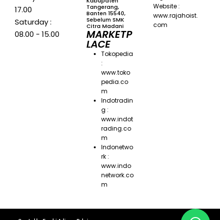
Kabupaten
Website :
Tangerang,
17.00
Banten 15540,
www.rajahoist.
Sebelum SMK
Saturday :
com
Citra Madani
MARKETP
08.00 - 15.00
LACE
Tokopedia
:
www.toko
pedia.co
m
Indotradin
g :
www.indot
rading.co
m
Indonetwo
rk :
www.indo
network.co
m