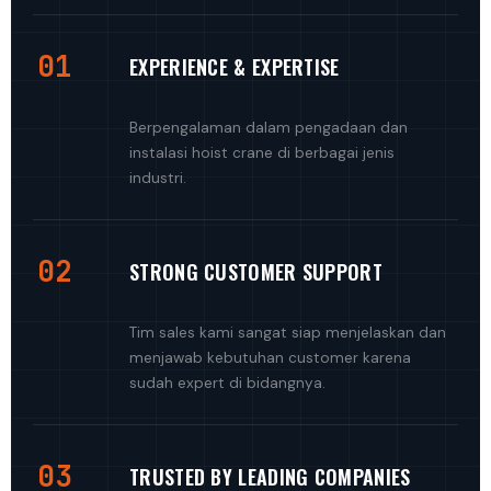
01
EXPERIENCE & EXPERTISE
Berpengalaman dalam pengadaan dan
instalasi hoist crane di berbagai jenis
industri.
02
STRONG CUSTOMER SUPPORT
Tim sales kami sangat siap menjelaskan dan
menjawab kebutuhan customer karena
sudah expert di bidangnya.
03
TRUSTED BY LEADING COMPANIES