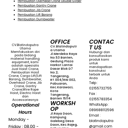
Pembuatan Overhead Crane Double Girder
Pembuatan Gantry Crane
Pembuatan Jib Crane
Pembuatan Lift Barang
Pembuatan Dumbwaiter
OFFICE
CONTAC
CV.Blatindoputra
T US
CV.Blatindoputr
Utama
A Utama
Memfokuskan diri
Hubungi dan
Jl.Merdeka Raya
pada bidang
konsultasikan
No.53 Banten,
material handling
produk kami
Gedung Plaza
equipment, kami
untuk
Harkot Lantai
adalah spesialis
mendapatkan
Dasar Blok D7
Jual Hoist Crane,
konstruksi
Pembuatan Hoist
No.2,
terbaik untuk
Crane, Cargo Lift/Lift
Tangerang,
Anda
Barang, Dumbwaiter,
RT.004/RW.002,
Overhead Crane, Jib
Telp :
Pabuaran,
Crane, Gantry
Kec.Karawaci,
02155732755
Crane,Wire Rope
Kota
Hoist, Electric Hoist
Fax :
Tangerang,
dan
Banten 15114
02155783354
Accessoriesnya
WORKSH
Operational
WhatsApp :
OP
089688112596
Hours
Jl.Raya Daon,
Email :
Kampung
Monday -
blatindoputra
Galebeg Desa
Daon, Kec.Rajeg,
Friday : 08.00 -
@gmail.com