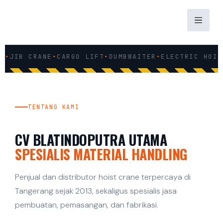
S
k
i
‹
›
p
Jual Hoist Crane & Jasa Pembuatan Overhead Crane, G
IB CRANE
•
CARGO LIFT
•
DUMBWAITER
•
ELECTRIC HOIST
•
WI
t
o
c
o
TENTANG KAMI
n
t
CV BLATINDOPUTRA UTAMA
e
n
SPESIALIS MATERIAL HANDLING
t
Penjual dan distributor hoist crane terpercaya di
Tangerang sejak 2013, sekaligus spesialis jasa
pembuatan, pemasangan, dan fabrikasi.