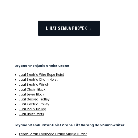
LIFT BARANG
LIHAT SEMUA PROYEK →
Layanan Penjualan Hoist Crane
Jual Electric Wire Rope Hoist
Jual Electric Chain Hoist
Jual Electric Winch
Jual Chain Block
Jual Lever Block
Jual Geared Trolley
Jual Electric Trolley
Jual Plain Trolley
Jual Hoist Parts
Layanan Pembuatan Hoist Crane, Lift Barang dan Dumbwaiter
Pembuatan Overhead Crane Single Girder